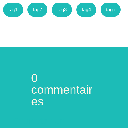
tag1
tag2
tag3
tag4
tag5
0
commentair
es
Soumettre un